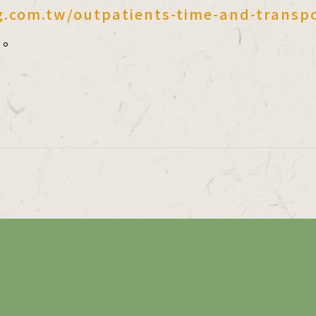
.com.tw/outpatients-time-and-transp
。
，