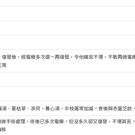
。復發後，經電療多次還一再復發，令他痛苦不堪，不敢再做電
正常
蠣湯、夏枯草、浙貝、養心湯、半枝蓮等加減。食後與赤靈芝飲
雖做手術處理，術後已多次電療。但沒多久卻又復發，不堪其苦
轉移