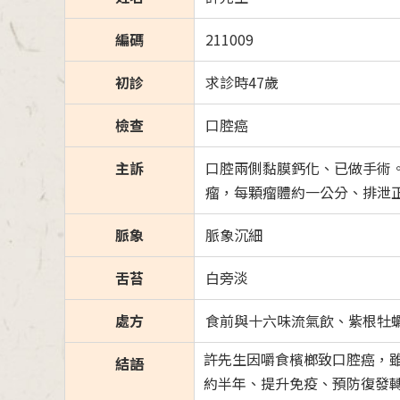
編碼
211009
初診
求診時47歲
檢查
口腔癌
主訴
口腔兩側黏膜鈣化、已做手術
瘤，每顆瘤體約一公分、排泄
脈象
脈象沉細
舌苔
白旁淡
處方
食前與十六味流氣飲、紫根牡
許先生因嚼食檳榔致口腔癌，
結語
約半年、提升免疫、預防復發