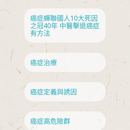
癌症蟬聯國人10大死因
癌
之冠40年 中醫擊退癌症
有方法
癌症治療
癌症定義與誘因
癌症高危險群