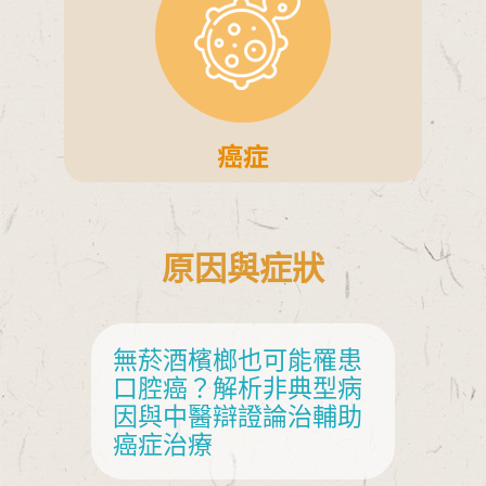
癌症
原因與症狀
無菸酒檳榔也可能罹患
杏
口腔癌？解析非典型病
因與中醫辯證論治輔助
癌症治療
癌