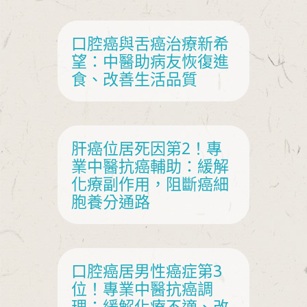
治
口腔癌與舌癌治療新希
望：中醫助病友恢復進
大
食、改善生活品質
案
肝癌位居死因第2！專
乳
業中醫抗癌輔助：緩解
化療副作用，阻斷癌細
胞養分通路
肺
口腔癌居男性癌症第3
位！專業中醫抗癌調
胰
理：緩解化療不適、改