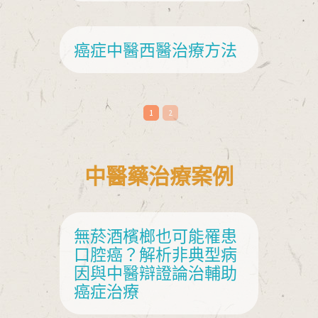
癌症中醫西醫治療方法
1
2
中醫藥治療案例
無菸酒檳榔也可能罹患
舌
口腔癌？解析非典型病
因與中醫辯證論治輔助
癌症治療
下