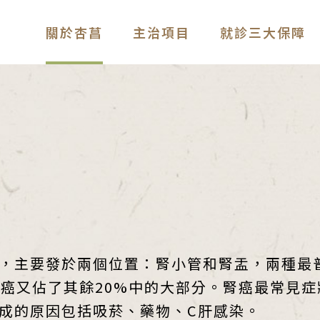
關於杏菖
主治項目
就診三大保障
，主要發於兩個位置：腎小管和腎盂，兩種最
盂癌又佔了其餘20%中的大部分。腎癌最常見
成的原因包括吸菸、藥物、C肝感染。