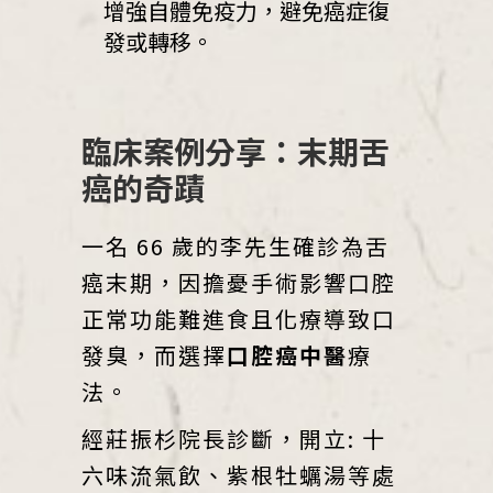
增強自體免疫力，避免癌症復
發或轉移。
臨床案例分享：末期舌
癌的奇蹟
一名 66 歲的李先生確診為舌
癌末期，因擔憂手術影響口腔
正常功能難進食且化療導致口
發臭，而選擇
口腔癌中醫
療
法。
經莊振杉院長診斷，開立: 十
六味流氣飲、紫根牡蠣湯等處