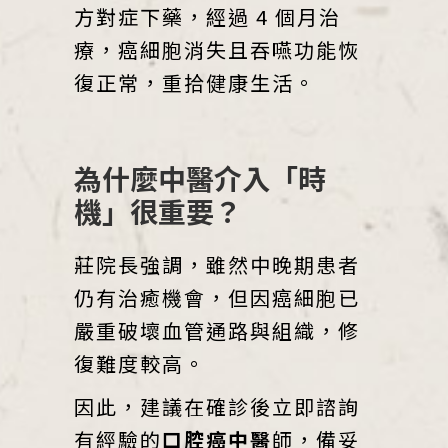
方對症下藥，經過 4 個月治
療，癌細胞消失且吞嚥功能恢
復正常，重拾健康生活。
為什麼中醫介入「時
機」很重要？
莊院長強調，雖然中晚期患者
仍有治癒機會，但因癌細胞已
嚴重破壞血管通路與組織，修
復難度較高。
因此，建議在確診後立即諮詢
有經驗的
口腔癌中醫
師，備妥