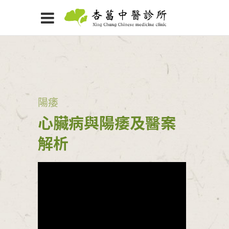
陽痿
心臟病與陽痿及醫案
解析