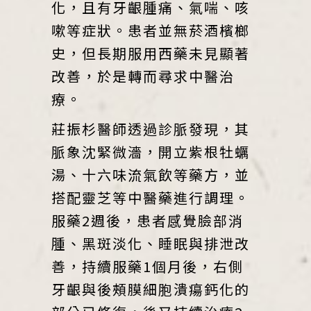
化，且有牙齦腫痛、氣喘、咳
嗽等症狀。患者並無菸酒檳榔
史，但長期服用西藥未見顯著
改善，於是轉而尋求中醫治
療。
莊振杉醫師透過診脈發現，其
脈象沈緊微濇，開立紫根牡蠣
湯、十六味流氣飲等藥方，並
搭配靈芝等中醫藥進行調理。
服藥2週後，患者感覺臉部消
腫、黑斑淡化、睡眠與排泄改
善，持續服藥1個月後，右側
牙齦與後頰膜細胞潰瘍鈣化的