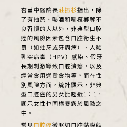
杏菖中醫院長
莊振杉
指出，除
了有抽菸、喝酒和嚼檳榔等不
良習慣的人以外，非典型口腔
癌的風險因素包含口腔衛生不
良（如蛀牙或牙周病）、人類
乳突病毒（HPV）感染、假牙
長期刺激導致口腔潰瘍，以及
經常食用過燙食物等。而在性
別風險方面，統計顯示，非典
型口腔癌的男女比趨近1：1，
顯示女性也同樣暴露於風險之
中。
常見
口腔癌
徵兆如口腔黏膜顏