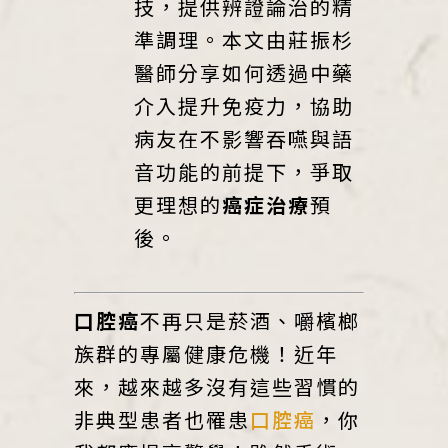
技，提供辨證論治的精
準調理。本文由莊振杉
醫師分享如何透過中藥
介入提升免疫力，協助
病友在不影響吞嚥與語
音功能的前提下，爭取
更理想的
癌症治療
預
後。
口腔癌
不再只是菸酒、嚼檳榔
族群的專屬健康危機！近年
來，越來越多沒有這些習慣的
非典型患者也罹患
口腔癌
，你