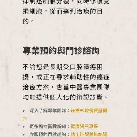
抑制癌細胞分裂，同時修復受
損細胞，從而達到治療的目
的。
專業預約與門診諮詢
不論您是長期受口腔潰瘍困
擾，或正在尋求輔助性的
癌症
治療
方案，杏菖中醫專業團隊
均能提供個人化的辨證診斷。
深入了解專業團隊：
莊振杉院長資歷簡
介
更多癌症衛教新知：
健康資訊專區
立即預約門診諮詢：
線上掛號與聯絡資