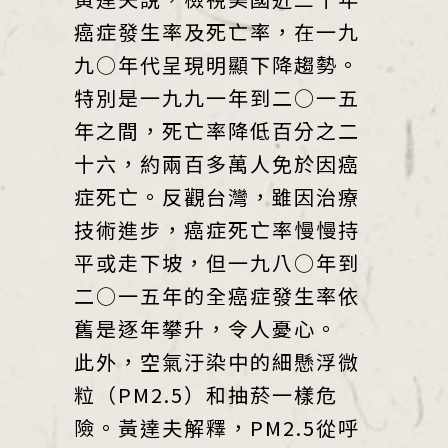
癌症發生率及死亡率，在一九
九○年代呈現明顯下降趨勢。
特別是一九九一年到二○一五
年之間，死亡率降低百分之二
十六，約兩百多萬人免於因癌
症死亡。反觀台灣，雖因治療
技術進步，癌症死亡率慢慢持
平或走下坡，但一九八○年到
二○一五年的全癌症發生率依
舊是逐年攀升，令人憂心。
此外，空氣汙染中的細懸浮微
粒（PM2.5）和抽菸一樣危
險。黃達夫解釋，PM2.5從呼