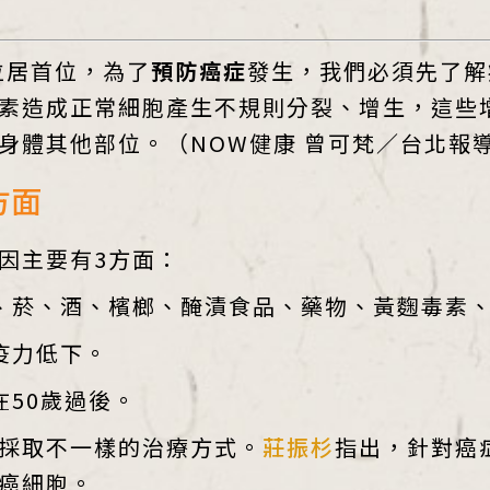
位居首位，為了
預防癌症
發生，我們必須先了解
素造成正常細胞產生不規則分裂、增生，這些
其他部位。（NOW健康 曾可梵／台北報導 20
方面
因主要有3方面：
、菸、酒、檳榔、醃漬食品、藥物、黃麴毒素
疫力低下。
50歲過後。
採取不一樣的治療方式。
莊振杉
指出，針對癌
癌細胞。