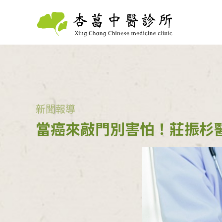
新聞報導
當癌來敲門別害怕！莊振杉