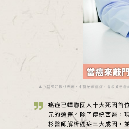
▲中醫師莊振杉表示，中醫治療癌症，會根據患者的
癌症
已蟬聯國人十大死因首
元的選擇。除了傳統西醫，
杉醫師解析癌症三大成因，