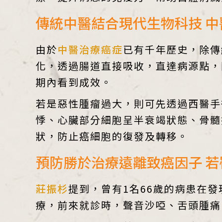
傳統中醫結合現代生物科技 
由於
中醫治療癌症
已有千年歷史，除傳
化，透過腸道直接吸收，直達病源點，
期內看到成效。
若是惡性腫瘤過大，則可先透過西醫手
悸、心臟部分細胞呈半衰竭狀態、骨髓
狀，防止癌細胞的復發及轉移。
預防勝於治療遠離致癌因子 
莊振杉
提到，曾有1名66歲的病患在發
療，前來就診時，聲音沙啞、舌頭腫痛