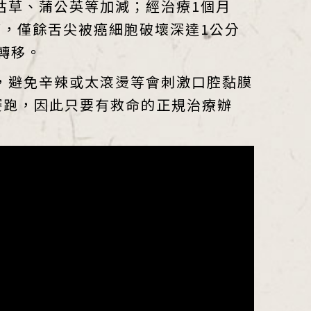
枯草、蒲公英等加減；經治療1個月
，僅餘舌尖被癌細胞破壞深達1公分
轉移。
，避免辛辣或太滾燙等會刺激口腔黏膜
賽跑，因此只要有救命的正規治療辦