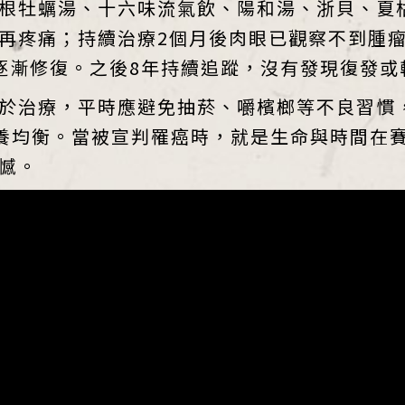
根牡蠣湯、十六味流氣飲、陽和湯、浙貝、夏
再疼痛；持續治療2個月後肉眼已觀察不到腫瘤
逐漸修復。之後8年持續追蹤，沒有發現復發或
於治療，平時應避免抽菸、嚼檳榔等不良習慣
養均衡。當被宣判罹癌時，就是生命與時間在
憾。