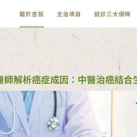
關於杏菖
主治項目
就診三大保障
醫師解析癌症成因：中醫治癌結合