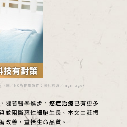
／NOW健康製作；圖片來源／ingimage）
，隨著醫學進步，
癌症治療
已有更多
質並阻斷惡性細胞生長。本文由莊振
著改善，重拾生命品質。