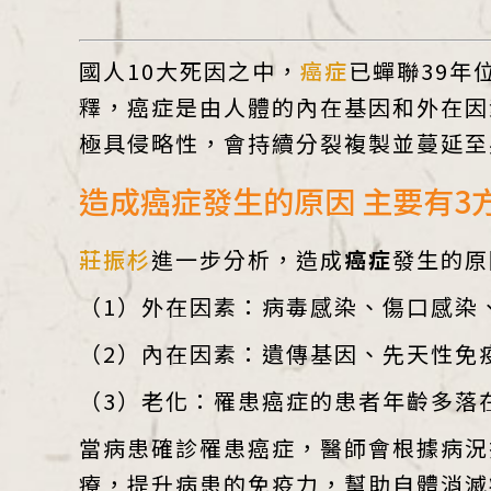
國人10大死因之中，
癌症
已蟬聯39年
釋，癌症是由人體的內在基因和外在因
極具侵略性，會持續分裂複製並蔓延至身體
造成癌症發生的原因 主要有3
莊振杉
進一步分析，造成
癌症
發生的原
（1）外在因素：病毒感染、傷口感染
（2）內在因素：遺傳基因、先天性免
（3）老化：罹患癌症的患者年齡多落在
當病患確診罹患癌症，醫師會根據病況
療，提升病患的免疫力，幫助自體消滅