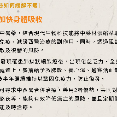
醫如何緩解不適]
 加快身體吸收
中醫藥，結合現代生物科技能將中藥材濃縮萃
免疫，減緩西醫治療的副作用。同時，透過阻
散及復發的風險。
被發現罹患肺鱗狀細胞癌後，出現倦怠乏力、全
處置上，餐前給予救肺散、養心湯、通竅活血
後半年繼續維持以鞏固免疫力，防止復發。
可尋求中西醫合併治療，善用2者優勢，共同
熬夜等，能夠有效降低癌症的風險，並且定期
能及時治療。