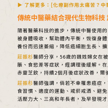
▶ 了解更多：[化療副作用太痛苦？中
傳統中醫藥結合現代生物科技
隨著醫藥科技的進步，傳統中醫使用的
被身體吸收，幫助體內平衡，恢復身體
養份而迅速萎縮，降低癌細胞生長、擴
莊振杉
醫師分享，56歲的魏姓婦女在
脹、食慾差等症狀，經調理後緩解。在
赤靈芝飲，持續2個月後症狀改善，爾
莊振杉
醫師強調，倘若不幸罹患癌症，
食習慣、適度的運動、戒菸戒酒、避免
活壓力大、三高和年長者，及早發現才