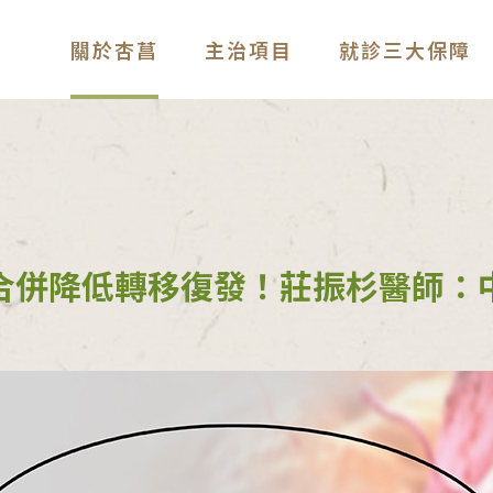
關於杏菖
主治項目
就診三大保障
合併降低轉移復發！莊振杉醫師：