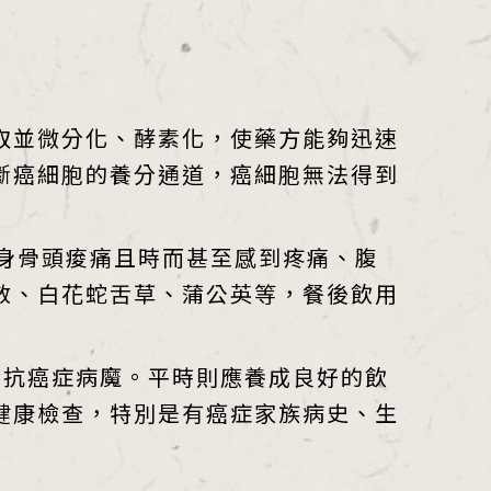
取並微分化、酵素化，使藥方能夠迅速
斷癌細胞的養分通道，癌細胞無法得到
身骨頭痠痛且時而甚至感到疼痛、腹
散、白花蛇舌草、蒲公英等，餐後飲用
對抗癌症病魔。平時則應養成良好的飲
健康檢查，特別是有癌症家族病史、生