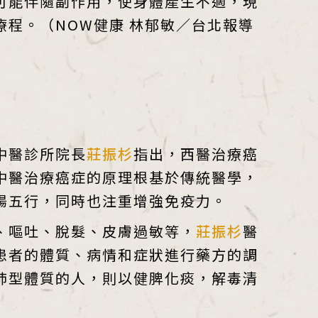
可能伴隨副作用，使身體產生不適，現
程。（NOW健康 林郁敏／台北報導
中醫診所院長
莊振杉
指出，西醫治療癌
中醫治療癌症的原理根基於傳統醫學，
陽五行，同時也注重增強免疫力。
、嘔吐、脫髮、皮膚過敏等，
莊振杉
醫
患者的體質、病情和症狀進行藥方的調
肺型體質的人，則以健脾化痰，解毒清