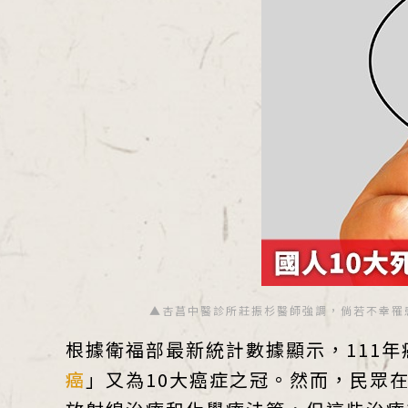
▲杏菖中醫診所莊振杉醫師強調，倘若不幸罹患
根據衛福部最新統計數據顯示，111年
癌
」又為10大癌症之冠。然而，民眾