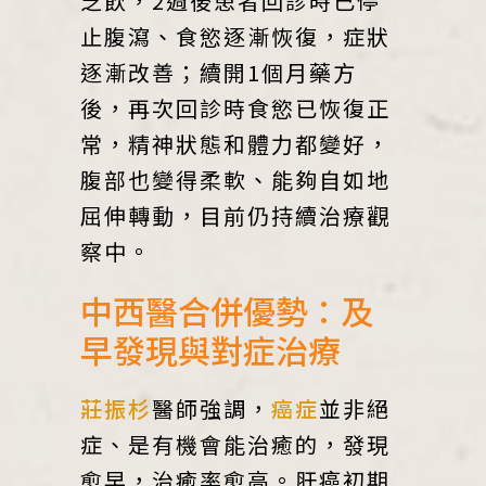
芝飲，2週後患者回診時已停
止腹瀉、食慾逐漸恢復，症狀
逐漸改善；續開1個月藥方
後，再次回診時食慾已恢復正
常，精神狀態和體力都變好，
腹部也變得柔軟、能夠自如地
屈伸轉動，目前仍持續治療觀
察中。
中西醫合併優勢：及
早發現與對症治療
莊振杉
醫師強調，
癌症
並非絕
症、是有機會能治癒的，發現
愈早，治癒率愈高。肝癌初期