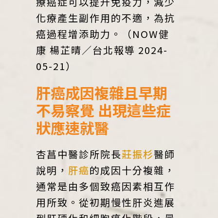
療癌症可以提升免疫力，減少
化療產生副作用的不適，為抗
癌過程增添助力。（NOW健
康 楊芷晴／台北報導 2024-
05-21）
肝癌成因複雜且早期
不易察覺 出現這些症
狀應速就醫
杏菖中醫診所院長
莊振杉
醫師
說明，
肝癌
的成因十分複雜，
通常是由多個致癌因素相互作
用所致。從初期慢性肝炎進展