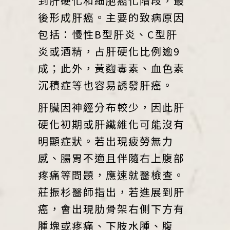
到肝硬化和細胞癌化階段，最
後形成肝癌。主要的致病原因
包括：慢性B型肝炎、C型肝
炎或酒精，占肝硬化比例逾9
成；此外，黃麴毒素、血色素
沉積症等也容易誘發肝癌。
肝臟因神經分布較少，因此肝
硬化初期或肝纖維化可能沒有
明顯症狀。若出現疲勞無力
感、腸胃不適且伴隨右上腹部
疼痛等問題，應速就醫檢查。
莊振杉醫師指出，若進展到肝
癌，會出現肋骨架右側下方有
腫塊或疼痛、下肢水腫、腹