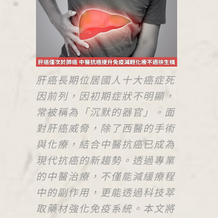
肝癌長期位居國人十大癌症死
因前列，因初期症狀不明顯，
常被稱為「沉默的器官」。面
對肝癌威脅，除了西醫的手術
與化療，結合中醫抗癌已成為
現代抗癌的新趨勢。透過專業
的中醫治療，不僅能減緩療程
中的副作用，更能透過科技萃
取藥材強化免疫系統。本文將