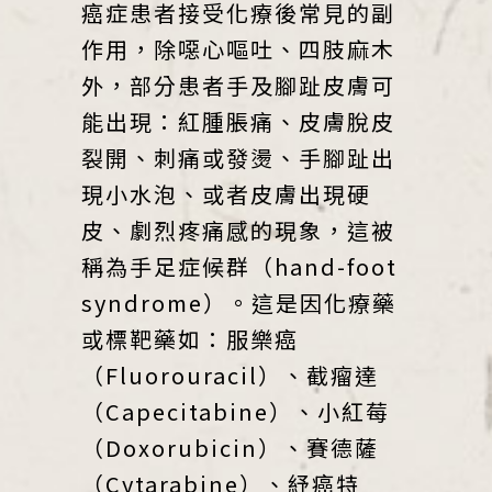
癌症患者接受化療後常見的副
作用，除噁心嘔吐、四肢麻木
外，部分患者手及腳趾皮膚可
能出現：紅腫脹痛、皮膚脫皮
裂開、刺痛或發燙、手腳趾出
現小水泡、或者皮膚出現硬
皮、劇烈疼痛感的現象，這被
稱為手足症候群（hand-foot
syndrome）。這是因化療藥
或標靶藥如：服樂癌
（Fluorouracil）、截瘤達
（Capecitabine）、小紅莓
（Doxorubicin）、賽德薩
（Cytarabine）、紓癌特