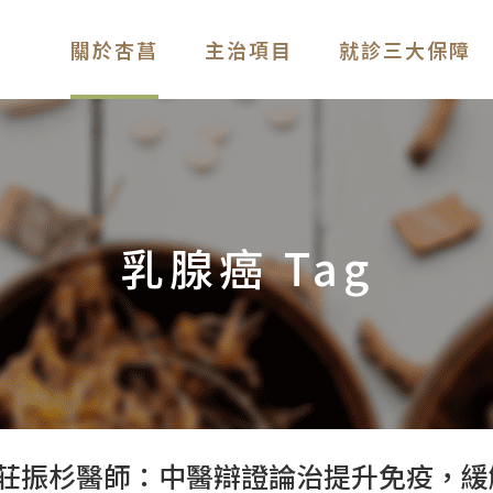
關於杏菖
主治項目
就診三大保障
乳腺癌 Tag
莊振杉醫師：中醫辯證論治提升免疫，緩