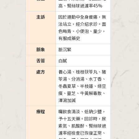
高、腎絲球過濾率45%
主訴
因於運動中全身痠痛，無
法站立，經介紹求診。面
色晦青、小便泡、量少，
有服成藥史
脈象
脈沉緊
舌苔
白膩
處方
養心湯、桂枝茯苓丸、豬
苓湯、分消湯、水丁香、
冬蟲夏草、半枝蓮、綠豆
癀、靈芝、牛黃解毒散、
澤瀉加減
療程
囑飲食清淡、低鈉少鹽，
予十五天藥。回診時，尿
素氮、肌酸酐、腎絲球過
濾率經檢查已恢復正常、