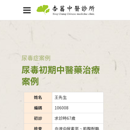
尿毒症案例
尿毒初期中醫藥治療
案例
姓名
王先生
編碼
106008
初診
求診時67歲
檢查
血液中尿素氮、肌酸酐略