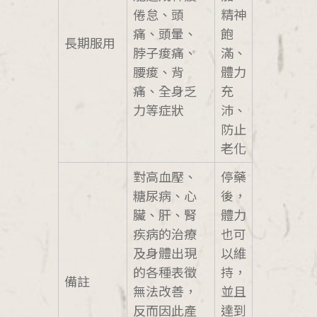
倦怠、頭
精神
痛、頭暈、
飽
長期服用
脖子痠痛、
滿、
腰痠、背
體力
痛、全身乏
充
力等症狀
沛、
防止
老化
對高血壓、
停藥
糖尿病、心
後，
臟、肝、腎
體力
疾病的治療
也可
及身體出現
以維
的各種表徵
持，
備註
無法改善，
並且
反而因此產
達到