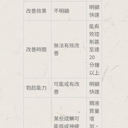
明顯
改善效果
不明顯
快速
能有
效控
制甚
無法有效改
改善時間
至達
善
20
分鐘
以上
可能或有改
明顯
勃起能力
善
快速
精液
質量
某些成藥可
增
能造成神疲
加、