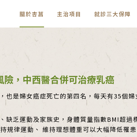
關於杏菖
主治項目
就診三大保障
風險，中西醫合併可治療乳癌
，也是婦女癌症死亡的第四名，每天有35個婦
、缺乏運動及家族史，身體質量指數BMI超過
維持規律運動、 維持理想體重可以大幅降低罹