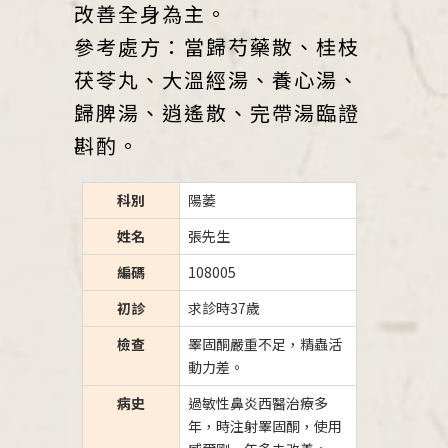
改善全身為主。
參考處方：當歸芍藥散、桂枝
茯苓丸、大溫經湯、養心湯、
歸脾湯、逍遙散、完帶湯臨證
斟酌。
科別
陽萎
姓名
張先生
編碼
108005
初診
求診時37歲
檢查
睪固酮嚴重不足，精蟲活
動力差。
病史
過敏性鼻炎西醫治療多
年，時注射睪固酮，使用