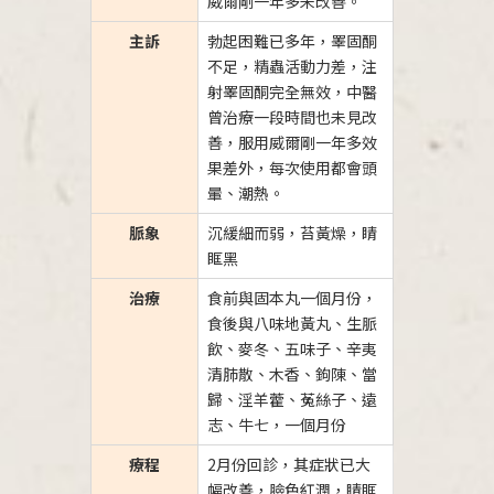
威爾剛一年多未改善。
主訴
勃起困難已多年，睪固酮
不足，精蟲活動力差，注
射睪固酮完全無效，中醫
曾治療一段時間也未見改
善，服用威爾剛一年多效
果差外，每次使用都會頭
暈、潮熱。
脈象
沉緩細而弱，苔黃燥，睛
眶黑
治療
食前與固本丸一個月份，
食後與八味地黃丸、生脈
飲、麥冬、五味子、辛夷
清肺散、木香、鉤陳、當
歸、淫羊藿、菟絲子、遠
志、牛七，一個月份
療程
2月份回診，其症狀已大
幅改善，臉色紅潤，睛眶