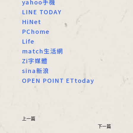
yahoo手機
LINE TODAY
HiNet
PChome
Life
match生活網
Zi字媒體
sina新浪
OPEN POINT
ETtoday