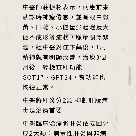
中醫師莊振杉表示，病患前來
就診時神疲倦怠，並有眼白微
黃、口乾、小便量少起泡及大
便不成形等症狀，脈象關浮緊
濇，經中醫對症下藥後，1周
精神就有明顯改善，治療3個
月後，經檢查肝功能
GOT17、GPT24，腎功能也
恢復正常。
中醫將肝炎分2類 抑制肝臟病
毒是治療首要
中醫臨床治療將肝炎依成因分
成2大類：病毒性肝炎與非病