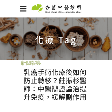
化療 Tag
新聞報導
乳癌手術化療後如何
防止轉移？莊振杉醫
師：中醫辯證論治提
升免疫，緩解副作用