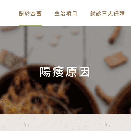
關於杏菖
主治項目
就診三大保障
陽痿原因