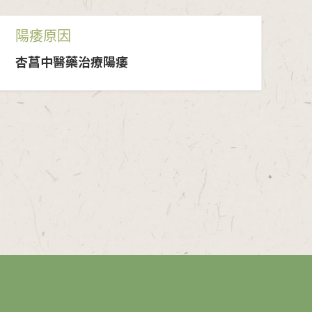
陽痿原因
杏菖中醫藥治療陽痿