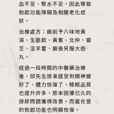
血不足、腎水不足，因此導致
勃起功能障礙及相關老化症
狀。
治療處方：飯前予八味地黃
湯、生脈飲、黃耆、北仲、靈
芝、淫羊藿、飯後另服大造
丸。
經過一段時間的中醫藥治療
後，邱先生逐漸感受到精神變
好了、體力恢復了，睡眠品質
也提升許多，原本困擾已久的
排尿問題獲得改善，而最在意
的勃起功能也明顯恢復。